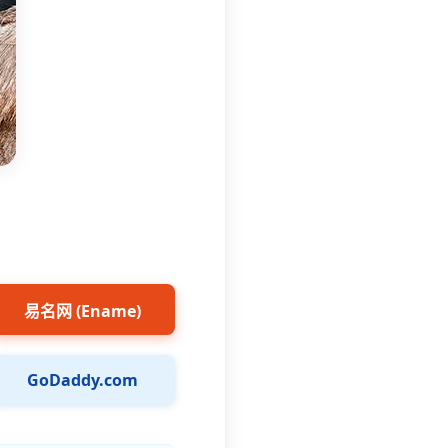
易名网 (Ename)
GoDaddy.com