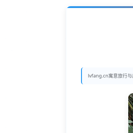
lvfang.cn寓